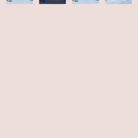
Innhold
Areal
111m2
Stue/kjøkken
47 m2
Sonedelt stue/kjøkken
Soverom
4/5
Bad / WC
2
(hvorav det ene i tilknytning til hoved soverom)
Loftsstue
21 m2
Sonedelt stue/kjøkken
Badstue