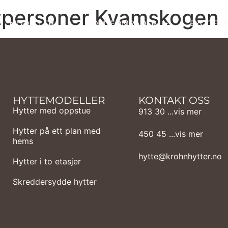
tpersoner Kvamskogen
MODELLER
TOMTEOMRÅDER
BYGGEPR
HYTTEMODELLER
KONTAKT OSS
Hytter med oppstue
913 30 ...vis mer
Hytter på ett plan med
450 45 ...vis mer
hems
hytte@krohnhytter.no
Hytter i to etasjer
Skreddersydde hytter